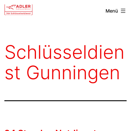
Zum
Schlüsseldienst
Menü
Inhalt
Tuttlingen
springen
Schlüsseldien
st Gunningen